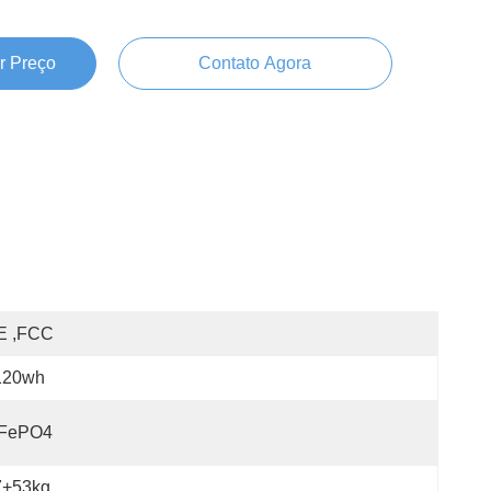
r Preço
Contato Agora
E ,FCC
120wh
iFePO4
7+53kg