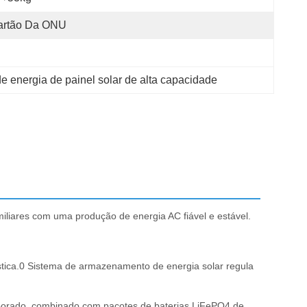
artão Da ONU
 energia de painel solar de alta capacidade
liares com uma produção de energia AC fiável e estável.
stica.0 Sistema de armazenamento de energia solar regula
orporado, combinado com pacotes de baterias LiFePO4 de