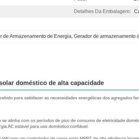
Detalhes Da Embalagem:
C
r de Armazenamento de Energia
, 
Gerador de armazenamento de
olar doméstico de alta capacidade
bido para satisfazer as necessidades energéticas dos agregados fami
ão se alinha com os períodos de pico de consumo de eletricidade domé
rgia AC estável para uso doméstico confiável.
 5 kW com um controlador de carga solar MPPT de alta eficiência inc