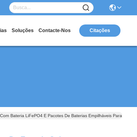
ias
Soluções
Contacte-Nos
Citações
om Bateria LiFePO4 E Pacotes De Baterias Empilháveis Para Neces