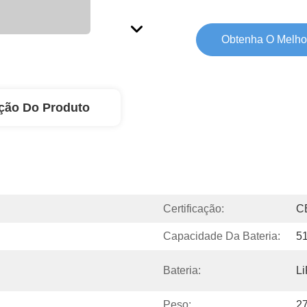
Obtenha O Melho
ção Do Produto
Certificação:
C
Capacidade Da Bateria:
5
Bateria:
L
Peso:
2