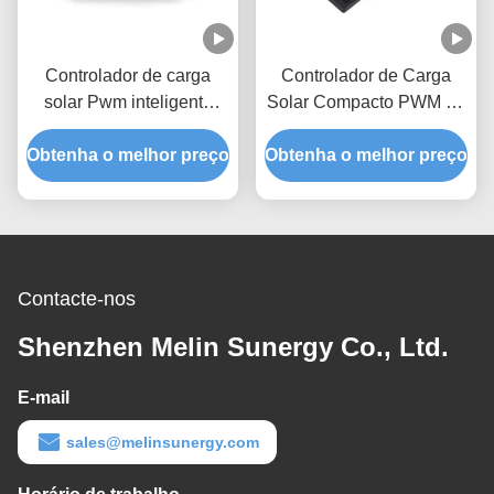
Controlador de carga
Controlador de Carga
solar Pwm inteligente
Solar Compacto PWM de
preto IP67 8A 12V 24V
Carga de 5 Etapas com
Obtenha o melhor preço
Controlador de carga
Obtenha o melhor preço
tamanho 104X65X23mm
solar
e design leve de 120g
Contacte-nos
Shenzhen Melin Sunergy Co., Ltd.
E-mail
sales@melinsunergy.com