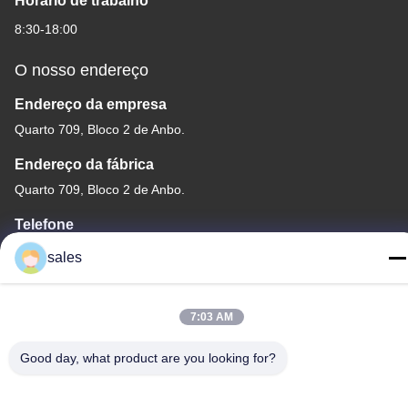
Horário de trabalho
8:30-18:00
O nosso endereço
Endereço da empresa
Quarto 709, Bloco 2 de Anbo.
Endereço da fábrica
Quarto 709, Bloco 2 de Anbo.
Telefone
+86-755-89378575
sales
7:03 AM
Good day, what product are you looking for?
Boa qualidade de China Controlador solar da carga de PWM
Fornecedor. © de Copyright -2026 Shenzhen Melin Sunergy Co.,
Ltd. . Todos os direitos reservados.