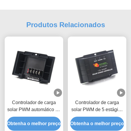
Produtos Relacionados
Controlador de carga
Controlador de carga
solar PWM automático de
solar PWM de 5 estágios
12A 12V 24V com
8A com funções de
Obtenha o melhor preço
carregamento de 5
Obtenha o melhor preço
carregamento inteligente
estágios para
e de proteção múltipla