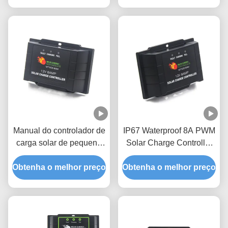
gerenciamento eficiente
para sistemas de 12 V a
da bateria
24 V
Manual do controlador de
IP67 Waterproof 8A PWM
carga solar de pequeno
Solar Charge Controller
porte IP67 Pwm 24V 12V
com funcionamento
Obtenha o melhor preço
Controlador de carga de
Obtenha o melhor preço
automático de 12V/24V e
painel solar
compatibilidade com
baterias
AGM/GEL/WET/LiFePO4