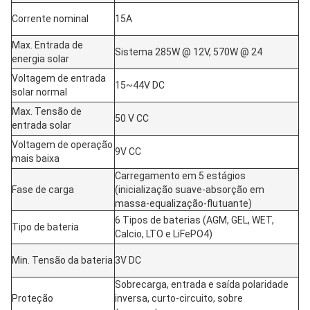
Corrente nominal
15A
Max. Entrada de
Sistema 285W @ 12V, 570W @ 24
energia solar
Voltagem de entrada
15~44V DC
solar normal
Max. Tensão de
50 V CC
entrada solar
Voltagem de operação
9V CC
mais baixa
Carregamento em 5 estágios
Fase de carga
(inicialização suave-absorção em
massa-equalização-flutuante)
6 Tipos de baterias (AGM, GEL, WET,
Tipo de bateria
Calcio, LTO e LiFePO4)
Min. Tensão da bateria
3V DC
Sobrecarga, entrada e saída polaridade
Proteção
inversa, curto-circuito, sobre