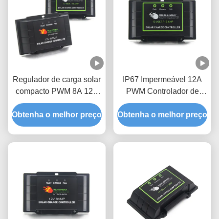
Regulador de carga solar
IP67 Impermeável 12A
compacto PWM 8A 12V
PWM Controlador de
24V Lifepo4 Regulador
Carga Solar com
Obtenha o melhor preço
de carga solar
Obtenha o melhor preço
tamanho compacto
104X65X23mm e
Proteção contra
sobrecarga