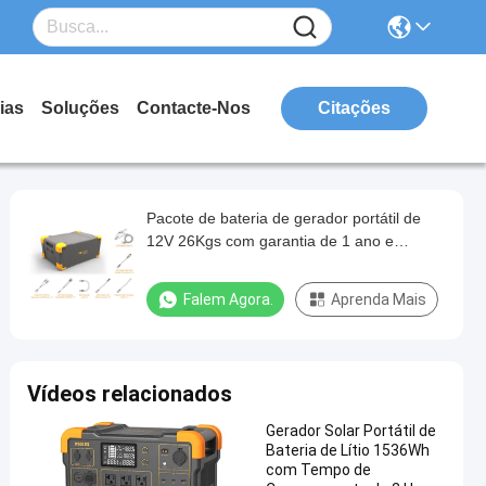
ias
Soluções
Contacte-Nos
Citações
Pacote de bateria de gerador portátil de
12V 26Kgs com garantia de 1 ano e
estação de energia solar LiFePO4 de
3072Wh
Falem Agora.
Aprenda Mais
Vídeos relacionados
Gerador Solar Portátil de
Bateria de Lítio 1536Wh
com Tempo de