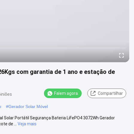
 26Kgs com garantia de 1 ano e estação de
Falem agora.
Compartilhar
iniões
o
#
Gerador Solar Móvel
al Solar Portátil Segurança Bateria LiFePO4 3072Wh Gerador
te de ...
Veja mais