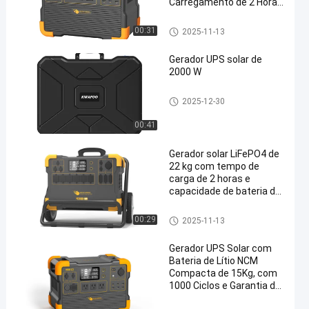
Carregamento de 2 Horas
e Design Leve de 18kg
Gerador solar da bateria de líti
00:31
2025-11-13
o
Gerador UPS solar de
2000 W
Gerador solar da bateria de líti
2025-12-30
o
00:41
Gerador solar LiFePO4 de
22 kg com tempo de
carga de 2 horas e
capacidade de bateria de
1920Wh
Gerador solar da bateria de líti
00:29
2025-11-13
o
Gerador UPS Solar com
Bateria de Lítio NCM
Compacta de 15Kg, com
1000 Ciclos e Garantia de
12 Meses